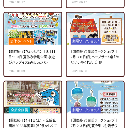
2023.06.17
2023.06.17
夏休みイベント
劇場ワークショップ
【開催終了】ちょっとバン｜8月11
【開催終了】劇場ワークショップ｜
日～13日 夏休み特別企画 水遊
7月３０日(日)ペープサート劇「か
びパラダイスinちょっとバン
わいいかくれんぼ」他
2023.06.09
2023.06.08
全館企画展
劇場ワークショップ
【開催終了】4月1日(土)～ 全館企
【開催終了】劇場ワークショップ｜
画展2023年度第1弾「懐かしくて
7月２３日(日)夏を楽しむ親子ワ