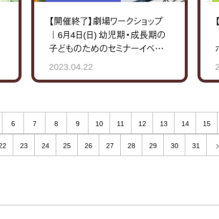
【開催終了】劇場ワークショップ
｜6月4日(日) 幼児期・成長期の
子どものためのセミナーイベント
≪株式会社 明治≫
2023.04.22
6
7
8
9
10
11
12
13
14
15
22
23
24
25
26
27
28
29
30
31