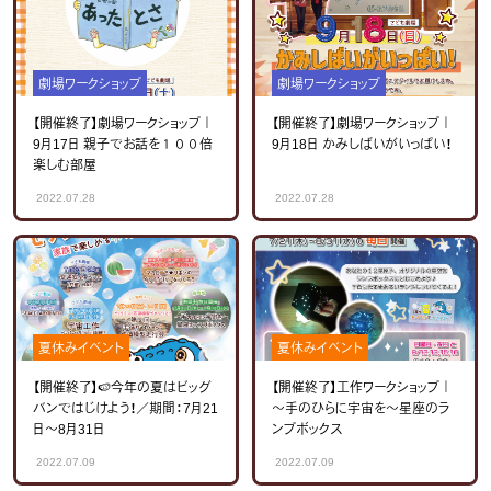
劇場ワークショップ
劇場ワークショップ
【開催終了】劇場ワークショップ｜
【開催終了】劇場ワークショップ｜
9月17日 親子でお話を１００倍
9月18日 かみしばいがいっぱい！
楽しむ部屋
2022.07.28
2022.07.28
夏休みイベント
夏休みイベント
【開催終了】🍉今年の夏はビッグ
【開催終了】工作ワークショップ｜
バンではじけよう！／期間：7月21
～手のひらに宇宙を～星座のラ
日～8月31日
ンプボックス
2022.07.09
2022.07.09