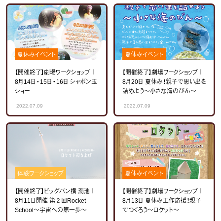
夏休みイベント
夏休みイベント
【開催終了】劇場ワークショップ｜
【開催終了】劇場ワークショップ｜
8月14日・15日・16日 シャボン玉
8月20日 夏休み！親子で思い出を
ショー
詰めよう～小さな海のびん～
2022.07.09
2022.07.09
体験ワークショップ
夏休みイベント
【開催終了】ビッグバン横 濁池｜
【開催終了】劇場ワークショップ｜
8月11日開催 第２回Rocket
8月13日 夏休み工作応援！親子
School～宇宙への第一歩～
でつくろう～ロケット～