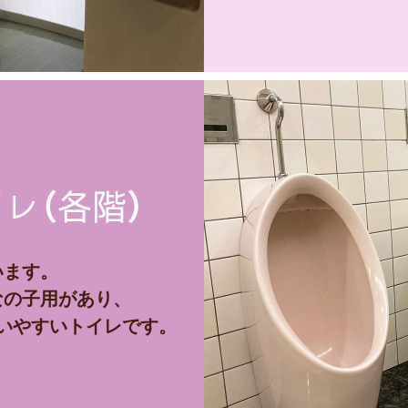
レ（各階）
います。
なの子用があり、
いやすいトイレです。