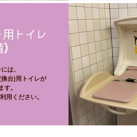
ト用トイレ
階）
レには、
交換台)用トイレが
ます。
ご利用ください。