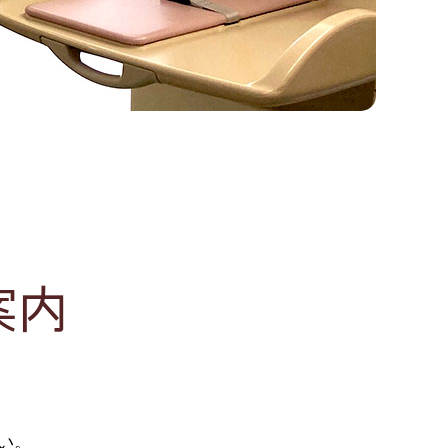
案内
い。