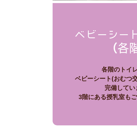
ベビーシー
（各
各階のトイ
ベビーシート(おむつ
完備してい
3階にある授乳室も