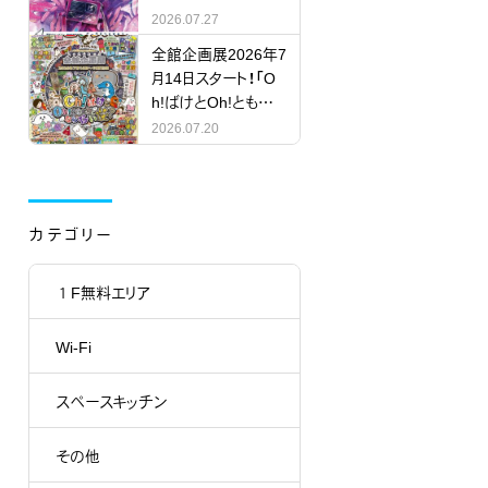
RY」
2026.07.27
全館企画展2026年7
月14日スタート！「O
h!ばけとOh!ともだち
にならない怪？」
2026.07.20
カテゴリー
１F無料エリア
Wi-Fi
スペースキッチン
その他