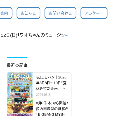
用案内
お知らせ
お問い合わせ
アンケート
「ワオちゃんのミュージック＆バルーンショー」
最近の記事
ちょっとバン｜2026
年8月8日～10日「夏
休み特別企画 水
遊びパラダイス!!」
2026.08.3
8月6日(木)から開催！
館内回遊型の謎解き
「BIGBANG MYSTE