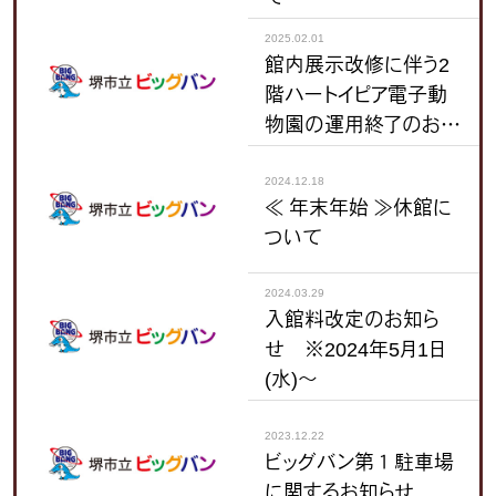
2025.02.01
館内展示改修に伴う2
階ハートイピア電子動
物園の運用終了のお知
らせ（令和7年8月31日
(日曜)）
2024.12.18
≪ 年末年始 ≫休館に
ついて
2024.03.29
入館料改定のお知ら
せ ※2024年5月1日
(水)～
2023.12.22
ビッグバン第１駐車場
に関するお知らせ