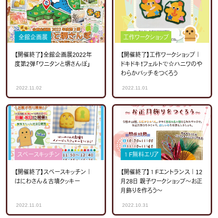
全館企画展
工作ワークショップ
【開催終了】全館企画展2022年
【開催終了】工作ワークショップ｜
度第2弾「ワニタンと堺さんぽ」
ドキドキ！フェルトで☆ハニワのや
わらかバッチをつくろう
2022.11.02
2022.11.01
スペースキッチン
１F無料エリア
【開催終了】スペースキッチン｜
【開催終了】１Fエントランス｜12
はにわさん＆古墳クッキー
月28日 親子ワークショップ～お正
月飾りを作ろう～
2022.11.01
2022.10.31