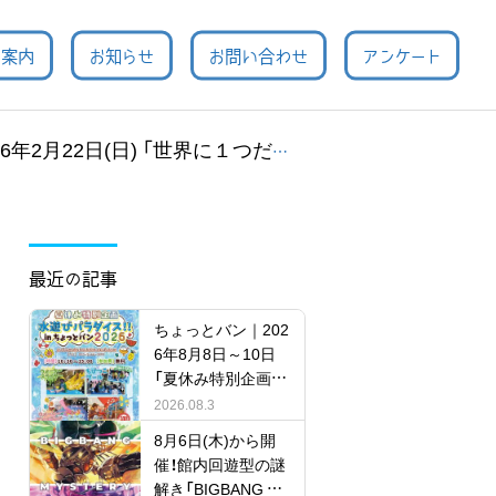
用案内
お知らせ
お問い合わせ
アンケート
) 「世界に１つだけ！米袋リュックをつくろう！」
最近の記事
ちょっとバン｜202
6年8月8日～10日
「夏休み特別企画
水遊びパラダイ
2026.08.3
ス!!」
8月6日(木)から開
催！館内回遊型の謎
解き「BIGBANG MY