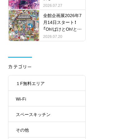
STERY」
2026.07.27
全館企画展2026年7
月14日スタート！
「Oh!ばけとOh!とも
だちにならない
2026.07.20
怪？」
カテゴリー
１F無料エリア
Wi-Fi
スペースキッチン
その他