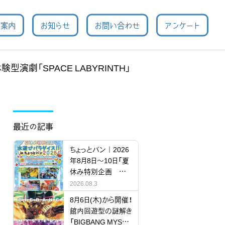
用案内
お知らせ
お問い合わせ
アンケート
型演劇「SPACE LABYRINTH」
最近の記事
ちょっとバン｜2026
年8月8日～10日「夏
休み特別企画 水
遊びパラダイス!!」
2026.08.3
8月6日(木)から開催！
館内回遊型の謎解き
「BIGBANG MYSTE