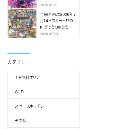
RY」
2026.07.27
全館企画展2026年7
月14日スタート！「O
h!ばけとOh!ともだち
にならない怪？」
2026.07.20
カテゴリー
１F無料エリア
Wi-Fi
スペースキッチン
その他