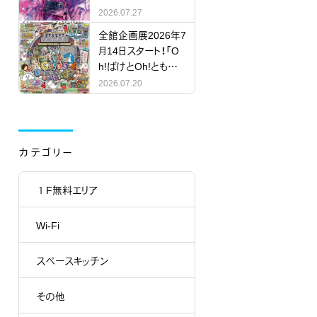
RY」
2026.07.27
全館企画展2026年7
月14日スタート！「O
h!ばけとOh!ともだち
にならない怪？」
2026.07.20
カテゴリー
１F無料エリア
Wi-Fi
スペースキッチン
その他