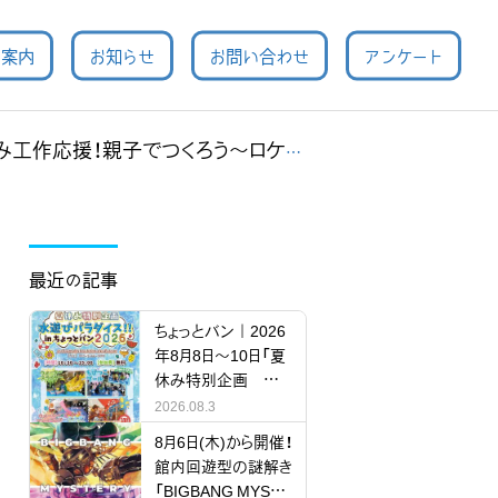
用案内
お知らせ
お問い合わせ
アンケート
工作応援！親子でつくろう～ロケット～
最近の記事
ちょっとバン｜2026
年8月8日～10日「夏
休み特別企画 水
遊びパラダイス!!」
2026.08.3
8月6日(木)から開催！
館内回遊型の謎解き
「BIGBANG MYSTE