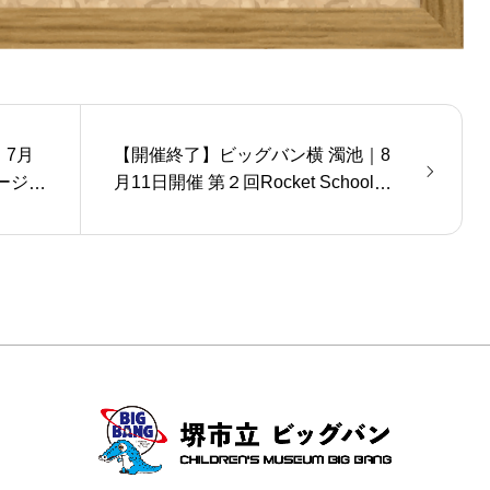
7月
【開催終了】ビッグバン横 濁池｜8
ゲージ鉄
月11日開催 第２回Rocket School～
宇宙への第一歩～